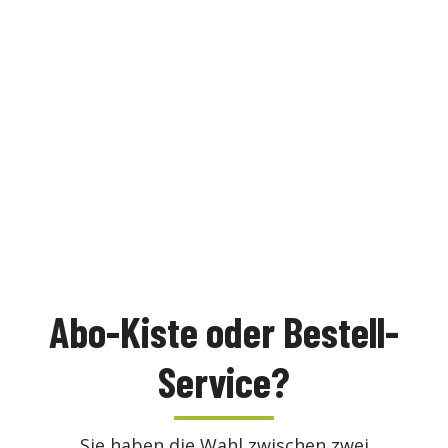
Minden
Hille
Porta Westfalica
Teile von Petershagen
Teile von Bückeburg
Abo-Kiste oder Bestell-
Service?
Sie haben die Wahl zwischen zwei