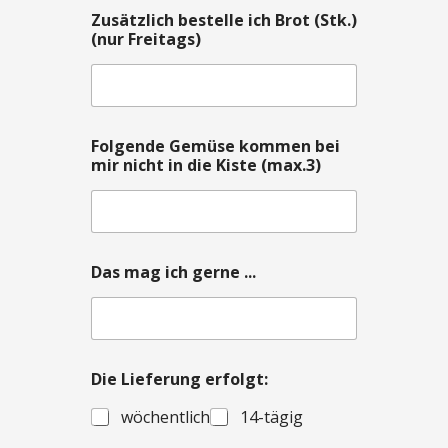
e
Zusätzlich bestelle ich Brot (Stk.)
f
(nur Freitags)
e
r
a
d
r
e
Folgende Gemüse kommen bei
s
mir nicht in die Kiste (max.3)
s
e
Das mag ich gerne ...
Die Lieferung erfolgt:
wöchentlich
14-tägig