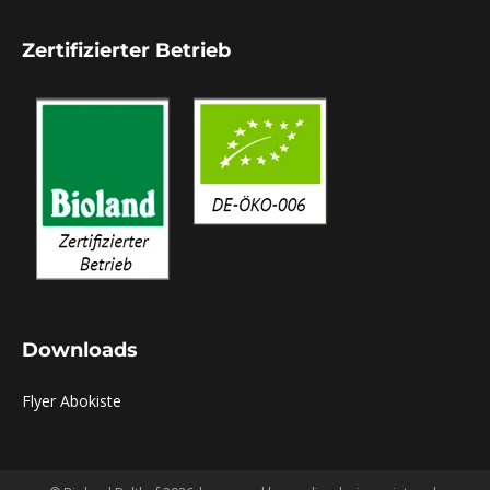
page
Zertifizierter Betrieb
opens
in
new
window
Downloads
Flyer Abokiste