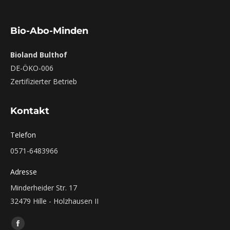
Bio-Abo-Minden
Bioland Bulthof
DE-ÖKO-006
Zertifizierter Betrieb
Kontakt
Telefon
0571-6483966
Adresse
Minderheider Str. 17
32479 Hille - Holzhausen II
Finden Sie uns auf:
Facebook