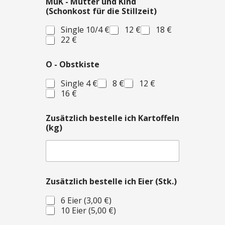
MuK - Mutter und Kind
(Schonkost für die Stillzeit)
Single 10/4 €
12 €
18 €
22 €
O - Obstkiste
Single 4 €
8 €
12 €
16 €
Zusätzlich bestelle ich Kartoffeln
(kg)
u
Zusätzlich bestelle ich Eier (Stk.)
n
d
6 Eier (3,00 €)
-
10 Eier (5,00 €)
L
i